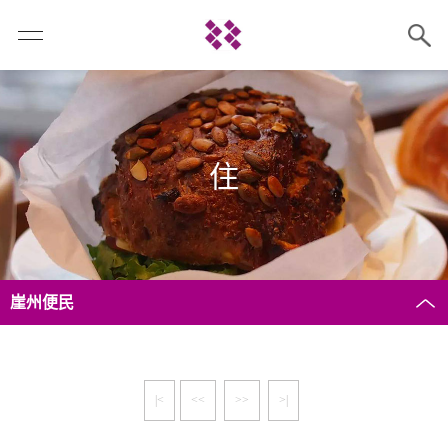
住
崖州便民
|<
<<
>>
>|